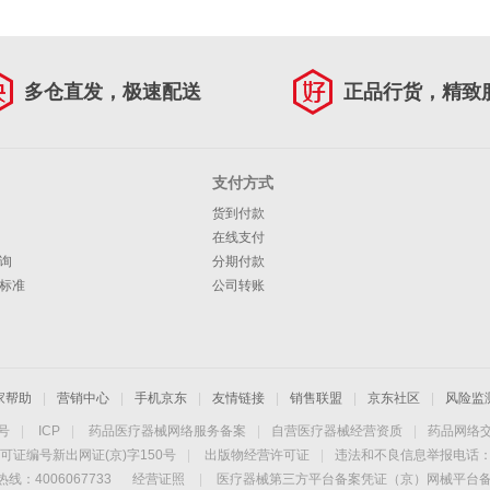
多仓直发，极速配送
正品行货，精致
支付方式
货到付款
在线支付
询
分期付款
标准
公司转账
家帮助
|
营销中心
|
手机京东
|
友情链接
|
销售联盟
|
京东社区
|
风险监
4号
|
ICP
|
药品医疗器械网络服务备案
|
自营医疗器械经营资质
|
药品网络
可证编号新出网证(京)字150号
|
出版物经营许可证
|
违法和不良信息举报电话：40
线：4006067733
经营证照
|
医疗器械第三方平台备案凭证（京）网械平台备字（