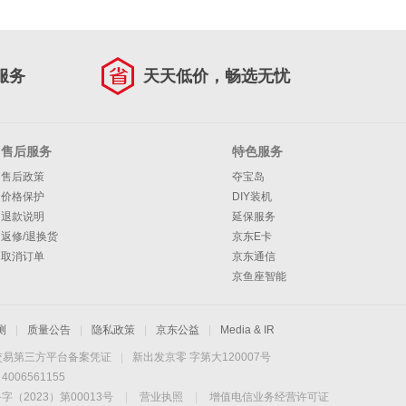
服务
天天低价，畅选无忧
售后服务
特色服务
售后政策
夺宝岛
价格保护
DIY装机
退款说明
延保服务
返修/退换货
京东E卡
取消订单
京东通信
京鱼座智能
测
|
质量公告
|
隐私政策
|
京东公益
|
Media & IR
交易第三方平台备案凭证
|
新出发京零 字第大120007号
06561155
2023）第00013号
|
营业执照
|
增值电信业务经营许可证