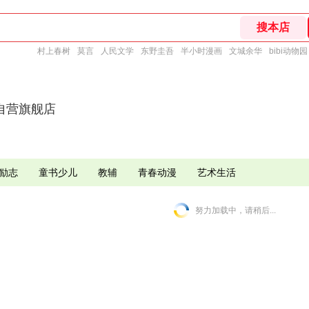
村上春树
莫言
人民文学
东野圭吾
半小时漫画
文城余华
bibi动物园
自营旗舰店
励志
童书少儿
教辅
青春动漫
艺术生活
努力加载中，请稍后...