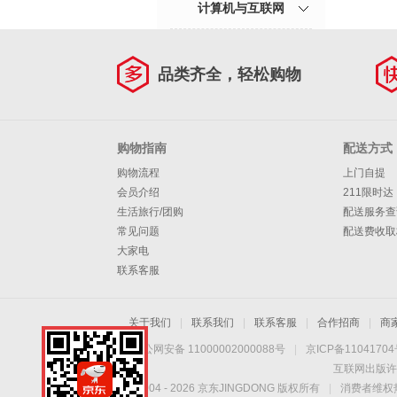
计算机与互联网
品类齐全，轻松购物
购物指南
配送方式
购物流程
上门自提
会员介绍
211限时达
生活旅行/团购
配送服务查
常见问题
配送费收取
大家电
联系客服
关于我们
|
联系我们
|
联系客服
|
合作招商
|
商
京公网安备 11000002000088号
|
京ICP备1104170
互联网出版许
Copyright © 2004 -
2026
京东JINGDONG 版权所有
|
消费者维权热