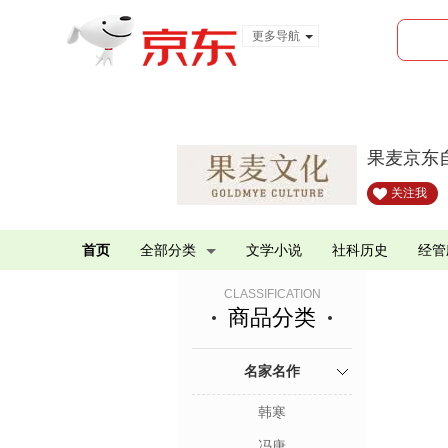
更多导航
服装城
食品
金融
果麦京东
关注我
首页
全部分类
文学小说
社科历史
经管
CLASSIFICATION
商品分类
名家名作
韩寒
冯唐