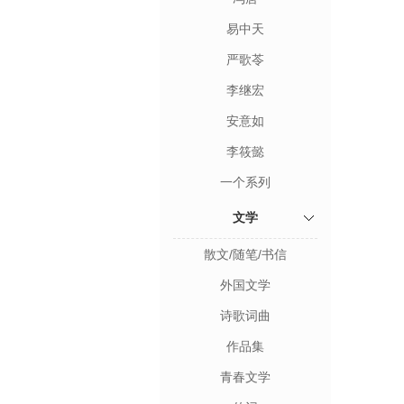
易中天
严歌苓
李继宏
安意如
李筱懿
一个系列
文学
散文/随笔/书信
外国文学
诗歌词曲
作品集
青春文学