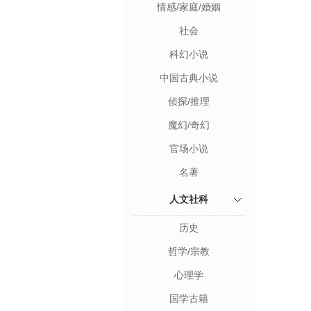
情感/家庭/婚姻
社会
科幻小说
中国古典小说
侦探/推理
魔幻/奇幻
官场小说
名著
人文社科
历史
哲学/宗教
心理学
国学古籍